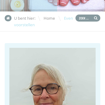
\
U bent hier:
Home
Even
voorstellen